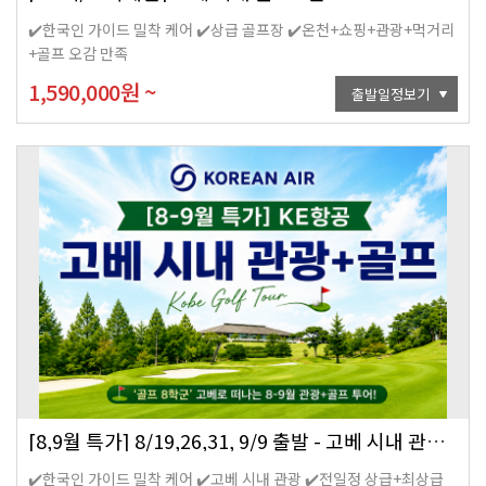
✔️한국인 가이드 밀착 케어 ✔️상급 골프장 ✔️온천+쇼핑+관광+먹거리
+골프 오감 만족
1,590,000
원
~
출발일정보기
[8,9월 특가] 8/19,26,31, 9/9 출발 - 고베 시내 관광+골프 4일 (조석패턴)
✔️한국인 가이드 밀착 케어 ✔️고베 시내 관광 ✔️전일정 상급+최상급