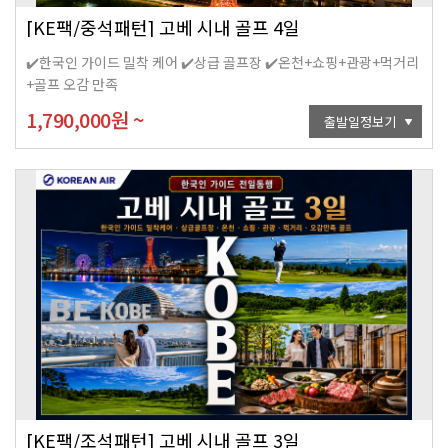
[KE팩/중석패턴] 고베 시내 골프 4일
✔️한국인 가이드 밀착 케어 ✔️상급 골프장 ✔️온천+쇼핑+관광+먹거리
+골프 오감 만족
1,790,000
원
~
출발일정보기
[KE팩/조석패턴] 고베 시내 골프 3일